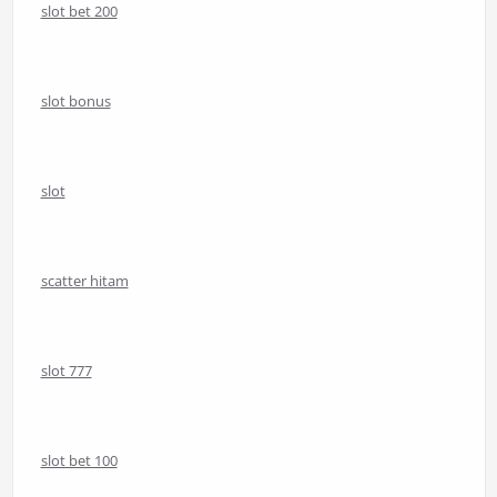
slot bet 200
slot bonus
slot
scatter hitam
slot 777
slot bet 100