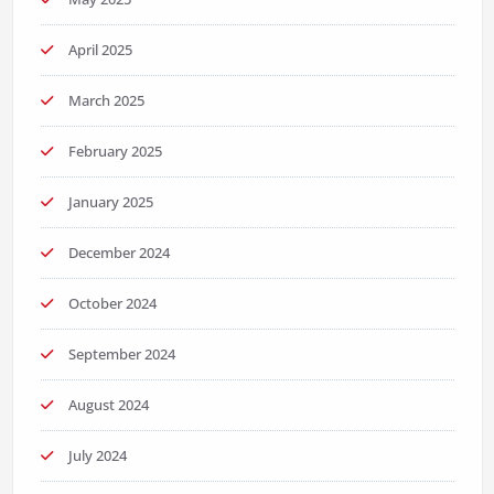
April 2025
March 2025
February 2025
January 2025
December 2024
October 2024
September 2024
August 2024
July 2024