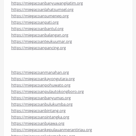
https://miegacoanbanyuwangijatim.org
https://miegacoanlahatsumsel.org
https://miegacoansumenep.org
https://miegacoanpati.org
https://miegacoanbantul.org
https://miegacoanbalangan.org
https://miegacoanteukuumar.org
https://miegacoanpancing.org
https://miegacoanmanahan.org
https://miegacoankayongutara.org
https://miegacoanpohuwato.org
https://miegacoanpulautokongboro.org
https://miegacoanbanyumas.org
https://miegacoanbulukumba.org
https://miegacoanbintang.org
https://miegacoansintangka.org
https://miegacoanbajawa.org
https://miegacoankepulauanmerantiriau.org
https://miegacoankotamobagu.org