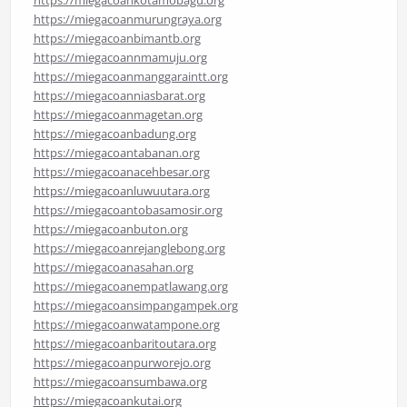
https://miegacoanmurungraya.org
https://miegacoanbimantb.org
https://miegacoannmamuju.org
https://miegacoanmanggaraintt.org
https://miegacoanniasbarat.org
https://miegacoanmagetan.org
https://miegacoanbadung.org
https://miegacoantabanan.org
https://miegacoanacehbesar.org
https://miegacoanluwuutara.org
https://miegacoantobasamosir.org
https://miegacoanbuton.org
https://miegacoanrejanglebong.org
https://miegacoanasahan.org
https://miegacoanempatlawang.org
https://miegacoansimpangampek.org
https://miegacoanwatampone.org
https://miegacoanbaritoutara.org
https://miegacoanpurworejo.org
https://miegacoansumbawa.org
https://miegacoankutai.org