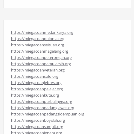
https://miegacoanmedankarya.org
https://miegacoanpolonia.org
https://miegacoanseituan.org
https://miegacoanmagelang.org
https://miegacoanpeterongan.org
https://miegacoanpamularsih.org
https://miegacoanveteran.org
https://miegacoansolo.org
https://miegacoanjebres.org
https://miegacoanpelajar.org
https://miegacoankuta.org
https://miegacoanpurbalingga.org
https://miegacoanpadanglawas.org
https://miegacoanpadangsidempuan.org
https://miegacoanboyolali.org
https://miegacoansampit.org
https://miegacoanjepara.org