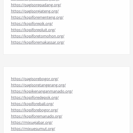
https://pagisorepadang.org/
https://pagisorejateng.org/
https://kopiforementeng.org/
https://kopiforepik.org/
https://kopiforepluit.org/
https://kopiforetomohon.org/
https://kopiforemakassar.org/
https://pagisorebogor.org/
https://pagisoretangerang.org/
https://kopikenanganmanado.org/
https://kopiforedepok.org/
https://kopiforebali.org/
https://kopiforebogor.org/
https://kopiforemanado.org/
https://mixuejabar.org/
https://mixuesumut.org/