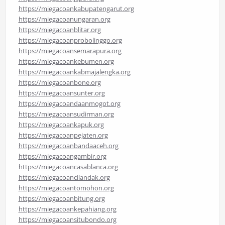
https://miegacoankabupatengarut.org
https://miegacoanungaran.org
https://miegacoanblitar.org
https://miegacoanprobolinggo.org
https://miegacoansemarapura.org
https://miegacoankebumen.org
https://miegacoankabmajalengka.org
https://miegacoanbone.org
https://miegacoansunter.org
https://miegacoandaanmogot.org
https://miegacoansudirman.org
https://miegacoankapuk.org
https://miegacoanpejaten.org
https://miegacoanbandaaceh.org
https://miegacoangambir.org
https://miegacoancasablanca.org
https://miegacoancilandak.org
https://miegacoantomohon.org
https://miegacoanbitung.org
https://miegacoankepahiang.org
https://miegacoansitubondo.org