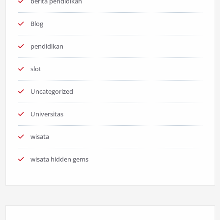
berita pendidikan
Blog
pendidikan
slot
Uncategorized
Universitas
wisata
wisata hidden gems