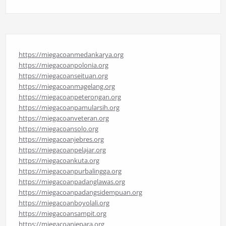
https://miegacoanmedankarya.org
https://miegacoanpolonia.org
https://miegacoanseituan.org
https://miegacoanmagelang.org
https://miegacoanpeterongan.org
https://miegacoanpamularsih.org
https://miegacoanveteran.org
https://miegacoansolo.org
https://miegacoanjebres.org
https://miegacoanpelajar.org
https://miegacoankuta.org
https://miegacoanpurbalingga.org
https://miegacoanpadanglawas.org
https://miegacoanpadangsidempuan.org
https://miegacoanboyolali.org
https://miegacoansampit.org
https://miegacoanjepara.org