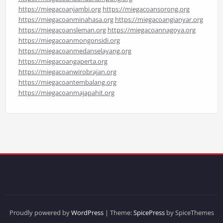
https://miegacoanjambi.org
https://miegacoansorong.org
https://miegacoanminahasa.org
https://miegacoangianyar.org
https://miegacoansleman.org
https://miegacoannagoya.org
https://miegacoanmongonsidi.org
https://miegacoanmedanselayang.org
https://miegacoangaperta.org
https://miegacoanwirobrajan.org
https://miegacoantembalang.org
https://miegacoanmajapahit.org
Proudly powered by
WordPress
| Theme:
SpicePress
by SpiceThemes