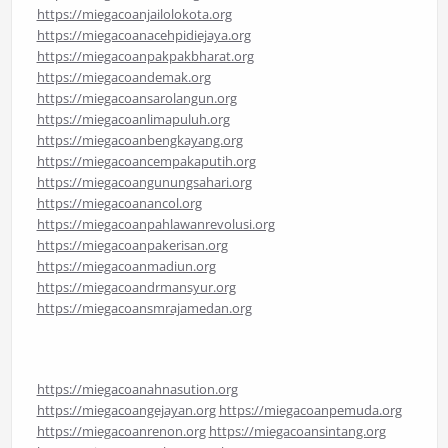
https://miegacoanjailolokota.org
https://miegacoanacehpidiejaya.org
https://miegacoanpakpakbharat.org
https://miegacoandemak.org
https://miegacoansarolangun.org
https://miegacoanlimapuluh.org
https://miegacoanbengkayang.org
https://miegacoancempakaputih.org
https://miegacoangunungsahari.org
https://miegacoanancol.org
https://miegacoanpahlawanrevolusi.org
https://miegacoanpakerisan.org
https://miegacoanmadiun.org
https://miegacoandrmansyur.org
https://miegacoansmrajamedan.org
https://miegacoanahnasution.org
https://miegacoangejayan.org
https://miegacoanpemuda.org
https://miegacoanrenon.org
https://miegacoansintang.org