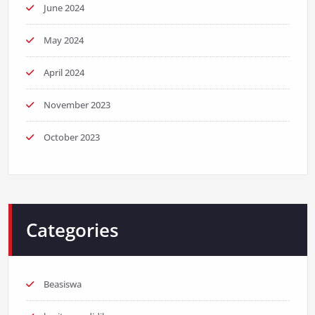
June 2024
May 2024
April 2024
November 2023
October 2023
Categories
Beasiswa