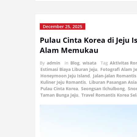
December 25, 2025
Pulau Cinta Korea di Jeju I
Alam Memukau
By
admin
in
Blog
,
wisata
Tag
Aktivitas Ro
Estimasi Biaya Liburan Jeju
,
Fotografi Alam Je
Honeymoon Jeju Island
,
Jalan-jalan Romantis
Kuliner Jeju Romantis
,
Liburan Pasangan Asia
Pulau Cinta Korea
,
Seongsan Ilchulbong
,
Snor
Taman Bunga Jeju
,
Travel Romantis Korea Sel