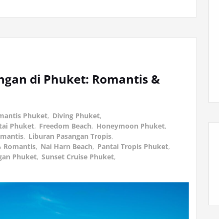
angan di Phuket: Romantis &
omantis Phuket
,
Diving Phuket
,
tai Phuket
,
Freedom Beach
,
Honeymoon Phuket
,
omantis
,
Liburan Pasangan Tropis
,
& Romantis
,
Nai Harn Beach
,
Pantai Tropis Phuket
,
gan Phuket
,
Sunset Cruise Phuket
,