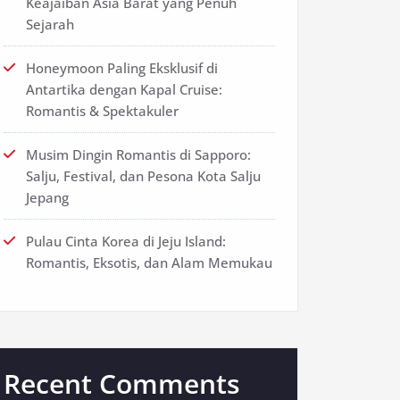
Keajaiban Asia Barat yang Penuh
Sejarah
Honeymoon Paling Eksklusif di
Antartika dengan Kapal Cruise:
Romantis & Spektakuler
Musim Dingin Romantis di Sapporo:
Salju, Festival, dan Pesona Kota Salju
Jepang
Pulau Cinta Korea di Jeju Island:
Romantis, Eksotis, dan Alam Memukau
Recent Comments