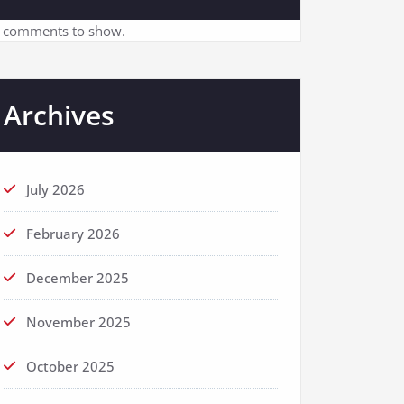
 comments to show.
Archives
July 2026
February 2026
December 2025
November 2025
October 2025