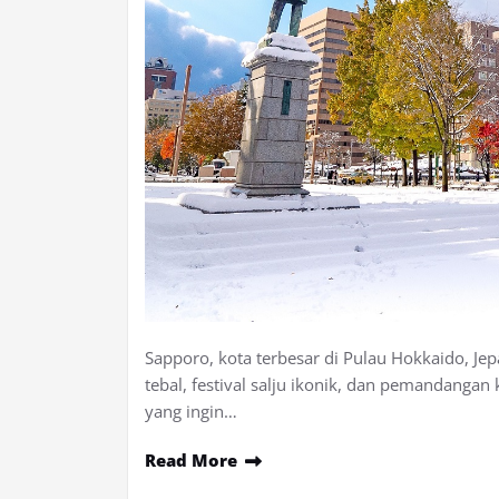
Sapporo, kota terbesar di Pulau Hokkaido, Je
tebal, festival salju ikonik, dan pemandangan
yang ingin…
Read More