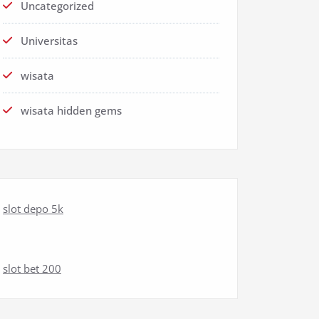
Uncategorized
Universitas
wisata
wisata hidden gems
slot depo 5k
slot bet 200