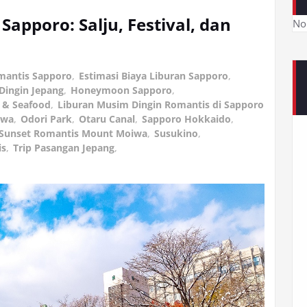
apporo: Salju, Festival, dan
No
omantis Sapporo
,
Estimasi Biaya Liburan Sapporo
,
ingin Jepang
,
Honeymoon Sapporo
,
 & Seafood
,
Liburan Musim Dingin Romantis di Sapporo
iwa
,
Odori Park
,
Otaru Canal
,
Sapporo Hokkaido
,
Sunset Romantis Mount Moiwa
,
Susukino
,
is
,
Trip Pasangan Jepang
,