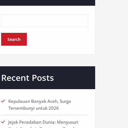
Search
Recent Posts
Kepulauan Banyak Aceh, Surga
Tersembunyi untuk 2026
Jejak Peradaban Dunia: Menyusuri