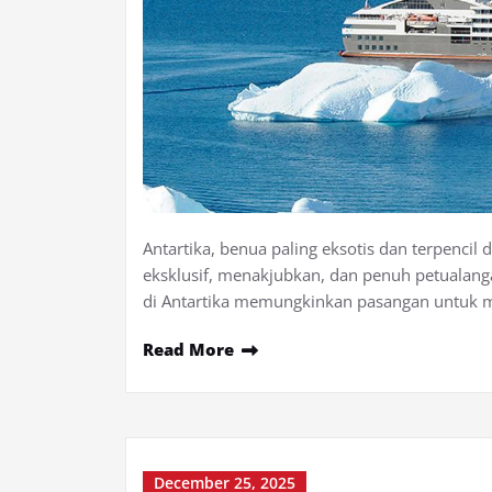
Antartika, benua paling eksotis dan terpenc
eksklusif, menakjubkan, dan penuh petuala
di Antartika memungkinkan pasangan untuk me
Read More
December 25, 2025