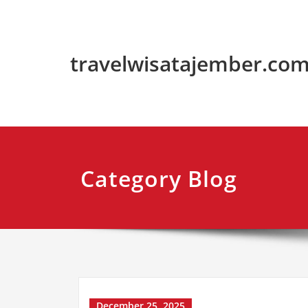
Skip
to
content
travelwisatajember.co
Category Blog
December 25, 2025