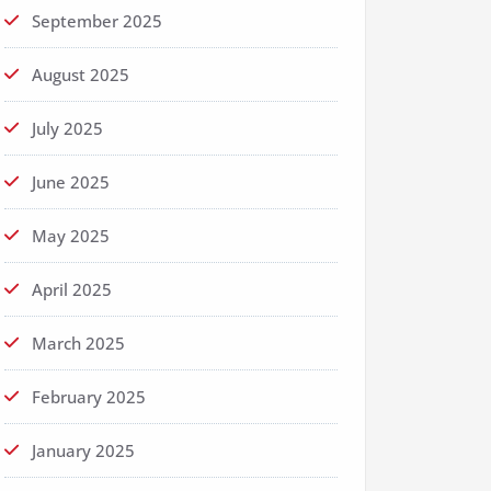
September 2025
August 2025
July 2025
June 2025
May 2025
April 2025
March 2025
February 2025
January 2025