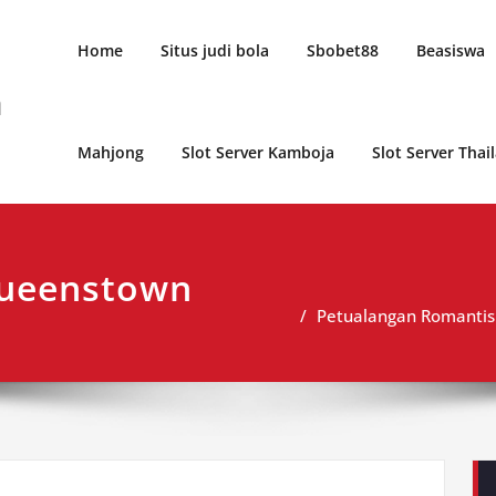
Home
Situs judi bola
Sbobet88
Beasiswa
m
Mahjong
Slot Server Kamboja
Slot Server Thai
Queenstown
Petualangan Romantis 