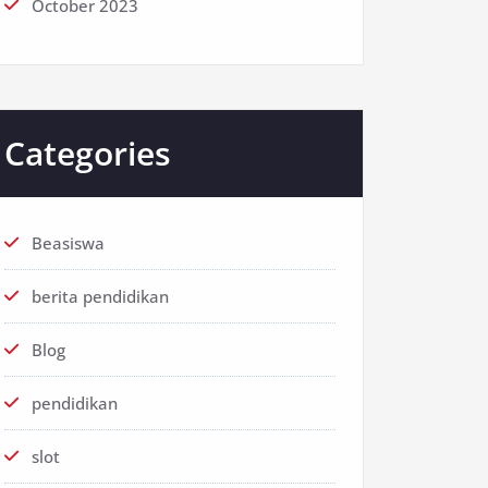
October 2023
Categories
Beasiswa
berita pendidikan
Blog
pendidikan
slot