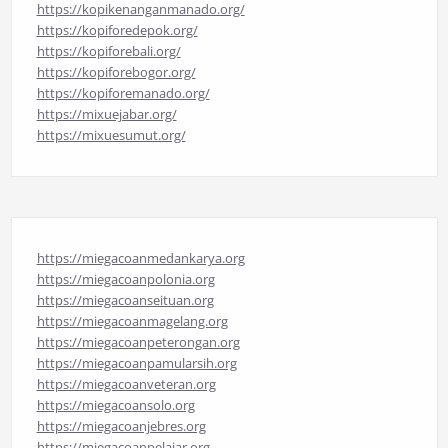
https://kopikenanganmanado.org/
https://kopiforedepok.org/
https://kopiforebali.org/
https://kopiforebogor.org/
https://kopiforemanado.org/
https://mixuejabar.org/
https://mixuesumut.org/
https://miegacoanmedankarya.org
https://miegacoanpolonia.org
https://miegacoanseituan.org
https://miegacoanmagelang.org
https://miegacoanpeterongan.org
https://miegacoanpamularsih.org
https://miegacoanveteran.org
https://miegacoansolo.org
https://miegacoanjebres.org
https://miegacoanpelajar.org