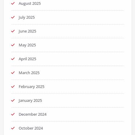
August 2025
July 2025
June 2025
May 2025
April 2025
March 2025
February 2025
January 2025
December 2024
October 2024