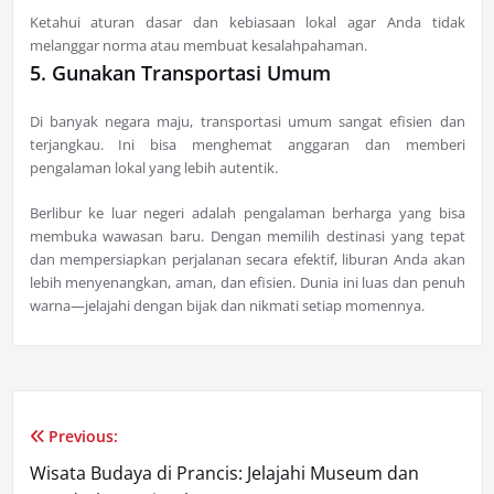
Ketahui aturan dasar dan kebiasaan lokal agar Anda tidak
melanggar norma atau membuat kesalahpahaman.
5. Gunakan Transportasi Umum
Di banyak negara maju, transportasi umum sangat efisien dan
terjangkau. Ini bisa menghemat anggaran dan memberi
pengalaman lokal yang lebih autentik.
Berlibur ke luar negeri adalah pengalaman berharga yang bisa
membuka wawasan baru. Dengan memilih destinasi yang tepat
dan mempersiapkan perjalanan secara efektif, liburan Anda akan
lebih menyenangkan, aman, dan efisien. Dunia ini luas dan penuh
warna—jelajahi dengan bijak dan nikmati setiap momennya.
Previous:
Post
Wisata Budaya di Prancis: Jelajahi Museum dan
navigation