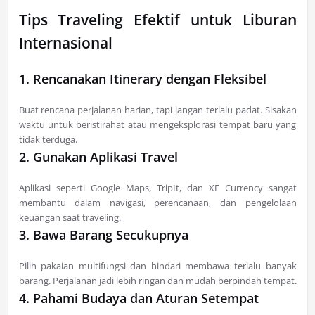
Tips Traveling Efektif untuk Liburan
Internasional
1. Rencanakan Itinerary dengan Fleksibel
Buat rencana perjalanan harian, tapi jangan terlalu padat. Sisakan
waktu untuk beristirahat atau mengeksplorasi tempat baru yang
tidak terduga.
2. Gunakan Aplikasi Travel
Aplikasi seperti Google Maps, TripIt, dan XE Currency sangat
membantu dalam navigasi, perencanaan, dan pengelolaan
keuangan saat traveling.
3. Bawa Barang Secukupnya
Pilih pakaian multifungsi dan hindari membawa terlalu banyak
barang. Perjalanan jadi lebih ringan dan mudah berpindah tempat.
4. Pahami Budaya dan Aturan Setempat