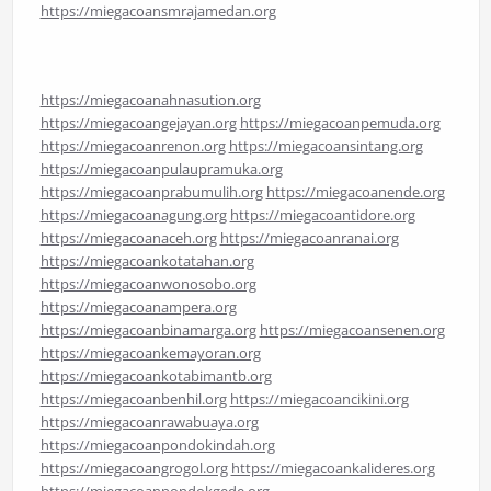
https://miegacoansmrajamedan.org
https://miegacoanahnasution.org
https://miegacoangejayan.org
https://miegacoanpemuda.org
https://miegacoanrenon.org
https://miegacoansintang.org
https://miegacoanpulaupramuka.org
https://miegacoanprabumulih.org
https://miegacoanende.org
https://miegacoanagung.org
https://miegacoantidore.org
https://miegacoanaceh.org
https://miegacoanranai.org
https://miegacoankotatahan.org
https://miegacoanwonosobo.org
https://miegacoanampera.org
https://miegacoanbinamarga.org
https://miegacoansenen.org
https://miegacoankemayoran.org
https://miegacoankotabimantb.org
https://miegacoanbenhil.org
https://miegacoancikini.org
https://miegacoanrawabuaya.org
https://miegacoanpondokindah.org
https://miegacoangrogol.org
https://miegacoankalideres.org