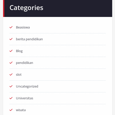
Categories
Beasiswa
berita pendidikan
Blog
pendidikan
slot
Uncategorized
Universitas
wisata