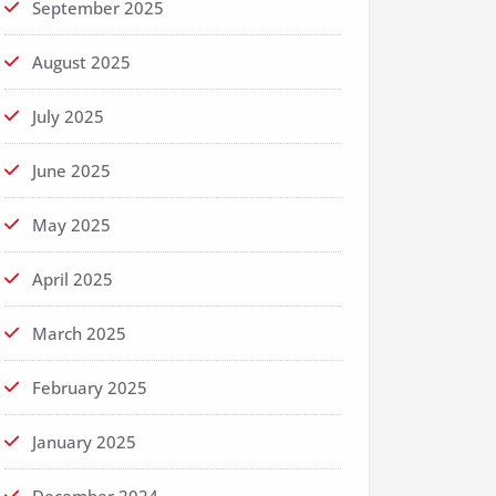
September 2025
August 2025
July 2025
June 2025
May 2025
April 2025
March 2025
February 2025
January 2025