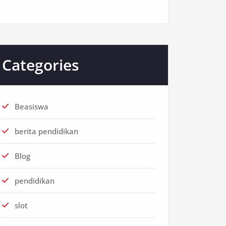
Categories
Beasiswa
berita pendidikan
Blog
pendidikan
slot