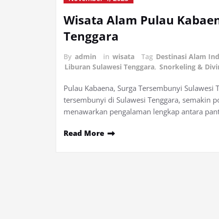
Wisata Alam Pulau Kabaena
Tenggara
By
admin
in
wisata
Tag
Destinasi Alam In
Liburan Sulawesi Tenggara
,
Snorkeling & Divi
Pulau Kabaena, Surga Tersembunyi Sulawesi T
tersembunyi di Sulawesi Tenggara, semakin po
menawarkan pengalaman lengkap antara pant
Read More