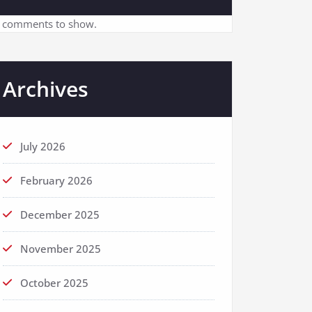
 comments to show.
Archives
July 2026
February 2026
December 2025
November 2025
October 2025