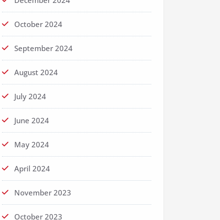
December 2024
October 2024
September 2024
August 2024
July 2024
June 2024
May 2024
April 2024
November 2023
October 2023