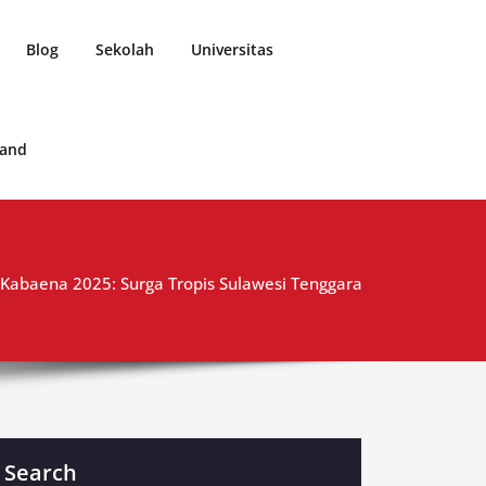
Blog
Sekolah
Universitas
land
Kabaena 2025: Surga Tropis Sulawesi Tenggara
Search