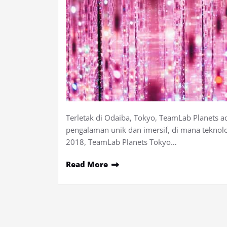
Terletak di Odaiba, Tokyo, TeamLab Planets 
pengalaman unik dan imersif, di mana teknol
2018, TeamLab Planets Tokyo…
Read More