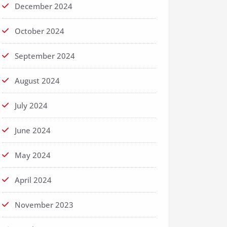
December 2024
October 2024
September 2024
August 2024
July 2024
June 2024
May 2024
April 2024
November 2023