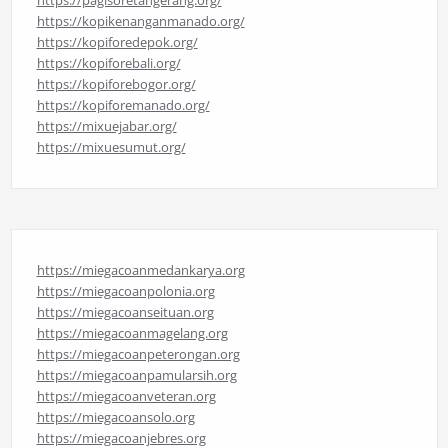
https://pagisoretangerang.org/
https://kopikenanganmanado.org/
https://kopiforedepok.org/
https://kopiforebali.org/
https://kopiforebogor.org/
https://kopiforemanado.org/
https://mixuejabar.org/
https://mixuesumut.org/
https://miegacoanmedankarya.org
https://miegacoanpolonia.org
https://miegacoanseituan.org
https://miegacoanmagelang.org
https://miegacoanpeterongan.org
https://miegacoanpamularsih.org
https://miegacoanveteran.org
https://miegacoansolo.org
https://miegacoanjebres.org