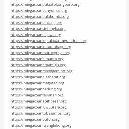
https://miegacoanpulautokongboro.org
https://miegacoanbanyumas.org
https://miegacoanbulukumba.org
https://miegacoanbintang.org
https://miegacoansintangka.org
https://miegacoanbajawa.org
https://miegacoankepulauanmerantiriau.org
https://miegacoankotamobagu.org
https://miegacoanmurungraya.org
https://miegacoanbimantb.org
https://miegacoannmamuju.org
https://miegacoanmanggaraintt.org
https://miegacoanniasbarat.org
https://miegacoanmagetan.org
https://miegacoanbadung.org
https://miegacoantabanan.org
https://miegacoanacehbesar.org
https://miegacoanluwuutara.org
https://miegacoantobasamosir.org
https://miegacoanbuton.org
https://miegacoanrejanglebong.org