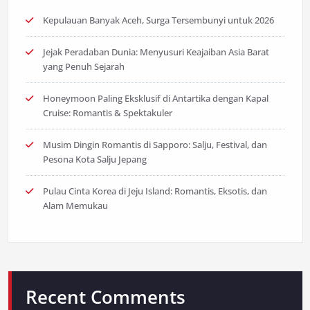
Kepulauan Banyak Aceh, Surga Tersembunyi untuk 2026
Jejak Peradaban Dunia: Menyusuri Keajaiban Asia Barat
yang Penuh Sejarah
Honeymoon Paling Eksklusif di Antartika dengan Kapal
Cruise: Romantis & Spektakuler
Musim Dingin Romantis di Sapporo: Salju, Festival, dan
Pesona Kota Salju Jepang
Pulau Cinta Korea di Jeju Island: Romantis, Eksotis, dan
Alam Memukau
Recent Comments