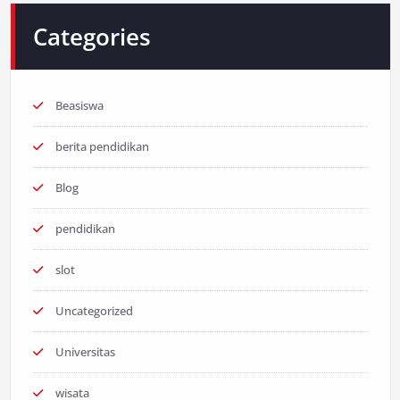
Categories
Beasiswa
berita pendidikan
Blog
pendidikan
slot
Uncategorized
Universitas
wisata