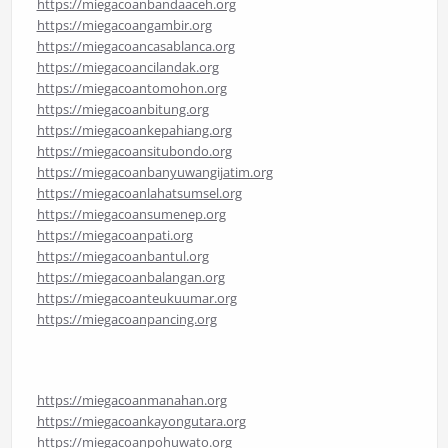
https://miegacoanbandaaceh.org
https://miegacoangambir.org
https://miegacoancasablanca.org
https://miegacoancilandak.org
https://miegacoantomohon.org
https://miegacoanbitung.org
https://miegacoankepahiang.org
https://miegacoansitubondo.org
https://miegacoanbanyuwangijatim.org
https://miegacoanlahatsumsel.org
https://miegacoansumenep.org
https://miegacoanpati.org
https://miegacoanbantul.org
https://miegacoanbalangan.org
https://miegacoanteukuumar.org
https://miegacoanpancing.org
https://miegacoanmanahan.org
https://miegacoankayongutara.org
https://miegacoanpohuwato.org