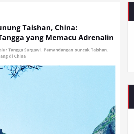
unung Taishan, China:
Tangga yang Memacu Adrenalin
alur Tangga Surgawi
,
Pemandangan puncak Taishan
,
ang di China