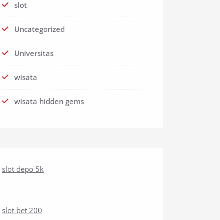
slot
Uncategorized
Universitas
wisata
wisata hidden gems
slot depo 5k
slot bet 200