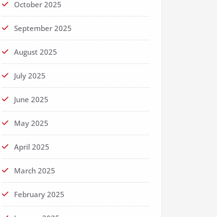
October 2025
September 2025
August 2025
July 2025
June 2025
May 2025
April 2025
March 2025
February 2025