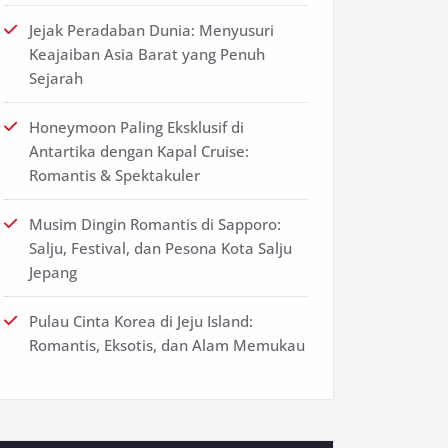
Jejak Peradaban Dunia: Menyusuri
Keajaiban Asia Barat yang Penuh
Sejarah
Honeymoon Paling Eksklusif di
Antartika dengan Kapal Cruise:
Romantis & Spektakuler
Musim Dingin Romantis di Sapporo:
Salju, Festival, dan Pesona Kota Salju
Jepang
Pulau Cinta Korea di Jeju Island:
Romantis, Eksotis, dan Alam Memukau