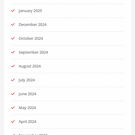
January 2025
December 2024
October 2024
September 2024
August 2024
July 2024
June 2024
May 2024
April 2024