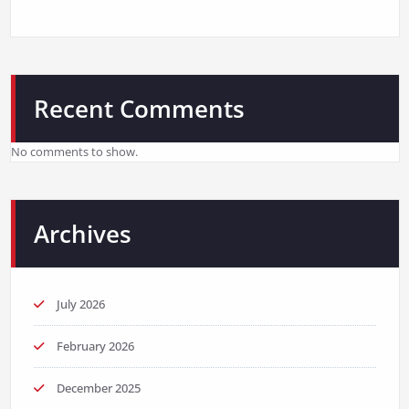
Recent Comments
No comments to show.
Archives
July 2026
February 2026
December 2025