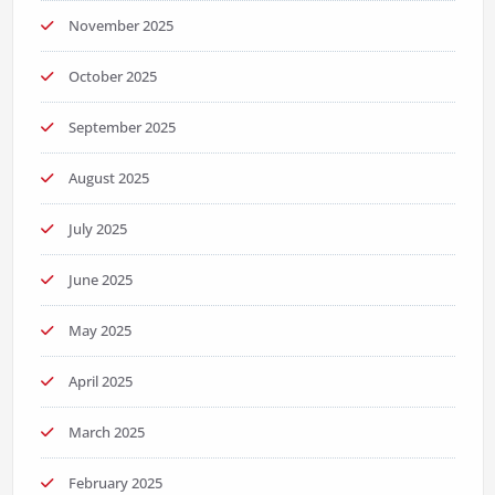
November 2025
October 2025
September 2025
August 2025
July 2025
June 2025
May 2025
April 2025
March 2025
February 2025