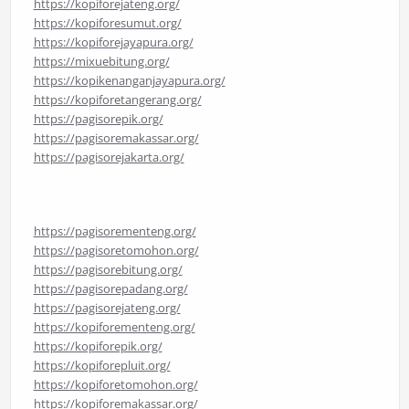
https://kopiforejateng.org/
https://kopiforesumut.org/
https://kopiforejayapura.org/
https://mixuebitung.org/
https://kopikenanganjayapura.org/
https://kopiforetangerang.org/
https://pagisorepik.org/
https://pagisoremakassar.org/
https://pagisorejakarta.org/
https://pagisorementeng.org/
https://pagisoretomohon.org/
https://pagisorebitung.org/
https://pagisorepadang.org/
https://pagisorejateng.org/
https://kopiforementeng.org/
https://kopiforepik.org/
https://kopiforepluit.org/
https://kopiforetomohon.org/
https://kopiforemakassar.org/