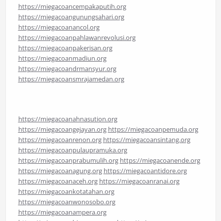
https://miegacoancempakaputih.org
https://miegacoangunungsahari.org
https://miegacoanancol.org
https://miegacoanpahlawanrevolusi.org
https://miegacoanpakerisan.org
https://miegacoanmadiun.org
https://miegacoandrmansyur.org
https://miegacoansmrajamedan.org
https://miegacoanahnasution.org
https://miegacoangejayan.org
https://miegacoanpemuda.org
https://miegacoanrenon.org
https://miegacoansintang.org
https://miegacoanpulaupramuka.org
https://miegacoanprabumulih.org
https://miegacoanende.org
https://miegacoanagung.org
https://miegacoantidore.org
https://miegacoanaceh.org
https://miegacoanranai.org
https://miegacoankotatahan.org
https://miegacoanwonosobo.org
https://miegacoanampera.org