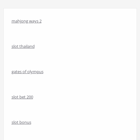
mahjong ways 2
slot thailand
gates of olympus
slot bet 200
slot bonus