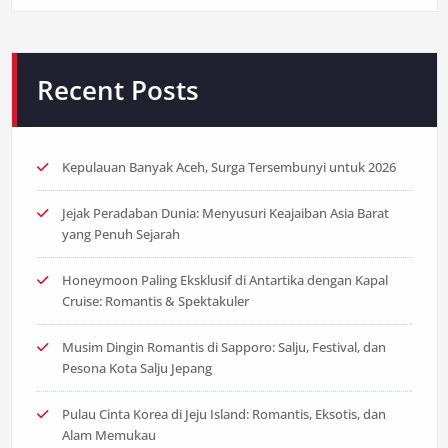
Recent Posts
Kepulauan Banyak Aceh, Surga Tersembunyi untuk 2026
Jejak Peradaban Dunia: Menyusuri Keajaiban Asia Barat
yang Penuh Sejarah
Honeymoon Paling Eksklusif di Antartika dengan Kapal
Cruise: Romantis & Spektakuler
Musim Dingin Romantis di Sapporo: Salju, Festival, dan
Pesona Kota Salju Jepang
Pulau Cinta Korea di Jeju Island: Romantis, Eksotis, dan
Alam Memukau