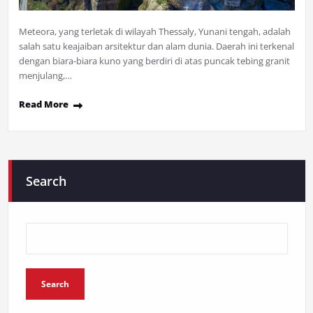
Meteora, yang terletak di wilayah Thessaly, Yunani tengah, adalah
salah satu keajaiban arsitektur dan alam dunia. Daerah ini terkenal
dengan biara-biara kuno yang berdiri di atas puncak tebing granit
menjulang,…
Read More
Search
Search