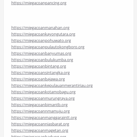
https://miegacoanpancing.org
https://miegacoanmanahan.org
https://miegacoankayongutara.org
https://miegacoanpohuwato.org
https://miegacoanpulautokongboro.org
https://miegacoanbanyumas.org
https://miegacoanbulukumba.org
https://miegacoanbintang.org
https://miegacoansintangka.org
https://miegacoanbajawa.org
https://miegacoankepulauanmerantiriau.org
https://miegacoankotamobagu.org
https://miegacoanmurungraya.org
https://miegacoanbimantb.org
https://miegacoannmamuju.org
https://miegacoanmanggaraintt.org
https://miegacoanniasbarat.org
https://miegacoanmagetan.org
https://miegacoanbadung.org