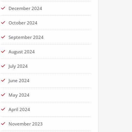
December 2024
October 2024
September 2024
August 2024
July 2024
June 2024
May 2024
April 2024
November 2023