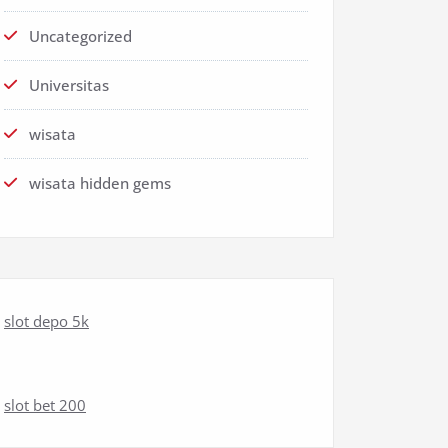
Uncategorized
Universitas
wisata
wisata hidden gems
slot depo 5k
slot bet 200