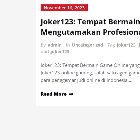
November 16, 2023
Joker123: Tempat Bermai
Mengutamakan Profesion
By
admin
in
Uncategorized
Tag
joker123
,
slot joker123
Joker123: Tempat Bermain Game Online yang
Joker123 online gaming, salah satu agen game
para penggemar judi online di Indonesia.…
Read More