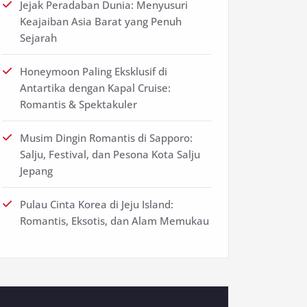
Jejak Peradaban Dunia: Menyusuri
Keajaiban Asia Barat yang Penuh
Sejarah
Honeymoon Paling Eksklusif di
Antartika dengan Kapal Cruise:
Romantis & Spektakuler
Musim Dingin Romantis di Sapporo:
Salju, Festival, dan Pesona Kota Salju
Jepang
Pulau Cinta Korea di Jeju Island:
Romantis, Eksotis, dan Alam Memukau