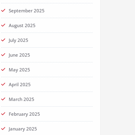
September 2025
August 2025
July 2025
June 2025
May 2025
April 2025
March 2025
February 2025
January 2025