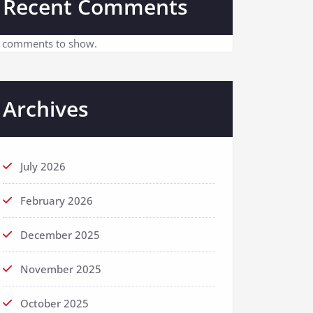
Recent Comments
 comments to show.
Archives
July 2026
February 2026
December 2025
November 2025
October 2025