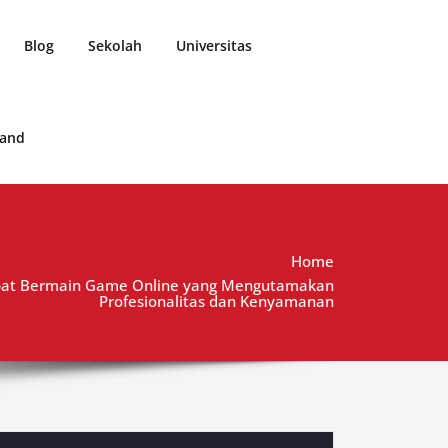
Blog
Sekolah
Universitas
land
Home
pat Bermain Game Online yang Mengutamakan
Profesionalitas dan Kenyamanan