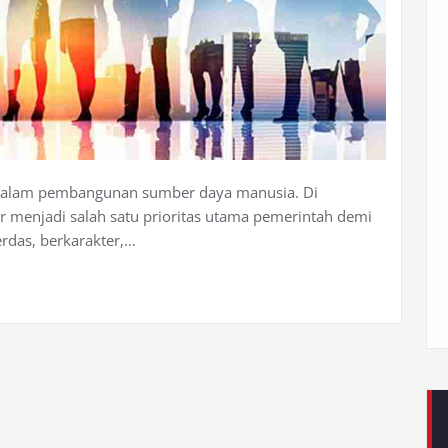
dalam pembangunan sumber daya manusia. Di
r menjadi salah satu prioritas utama pemerintah demi
rdas, berkarakter,…