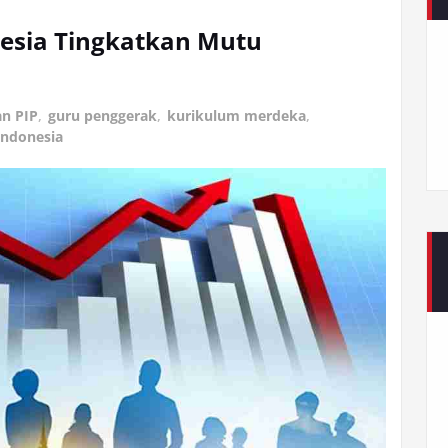
nesia Tingkatkan Mutu
an PIP
,
guru penggerak
,
kurikulum merdeka
,
Indonesia