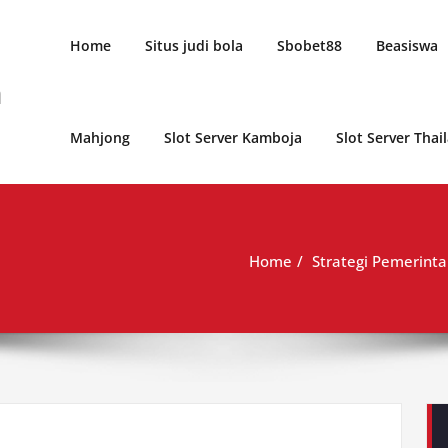
Home
Situs judi bola
Sbobet88
Beasiswa
m
Mahjong
Slot Server Kamboja
Slot Server Thai
Home
Strategi Pemerint