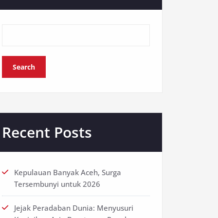
Search
Recent Posts
Kepulauan Banyak Aceh, Surga
Tersembunyi untuk 2026
Jejak Peradaban Dunia: Menyusuri