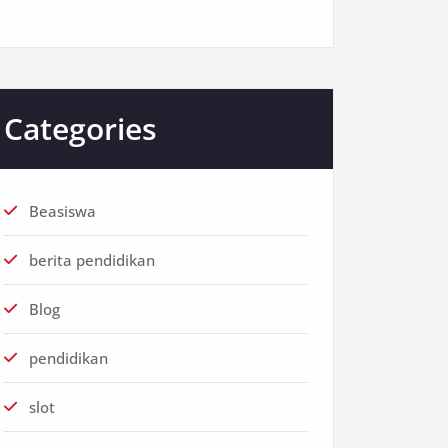
Categories
Beasiswa
berita pendidikan
Blog
pendidikan
slot