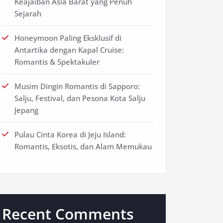
Keajaiban Asia Barat yang Penuh
Sejarah
Honeymoon Paling Eksklusif di
Antartika dengan Kapal Cruise:
Romantis & Spektakuler
Musim Dingin Romantis di Sapporo:
Salju, Festival, dan Pesona Kota Salju
Jepang
Pulau Cinta Korea di Jeju Island:
Romantis, Eksotis, dan Alam Memukau
Recent Comments