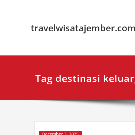
Skip
to
content
travelwisatajember.co
Tag destinasi kelua
December 3, 2025