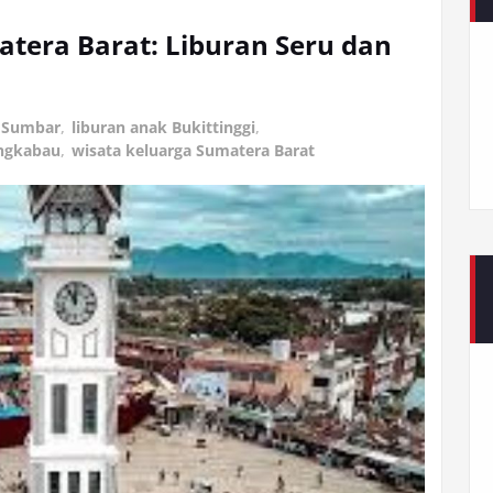
atera Barat: Liburan Seru dan
a Sumbar
,
liburan anak Bukittinggi
,
angkabau
,
wisata keluarga Sumatera Barat