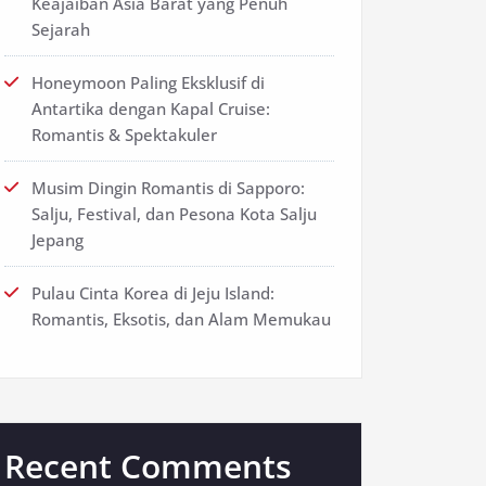
Keajaiban Asia Barat yang Penuh
Sejarah
Honeymoon Paling Eksklusif di
Antartika dengan Kapal Cruise:
Romantis & Spektakuler
Musim Dingin Romantis di Sapporo:
Salju, Festival, dan Pesona Kota Salju
Jepang
Pulau Cinta Korea di Jeju Island:
Romantis, Eksotis, dan Alam Memukau
Recent Comments