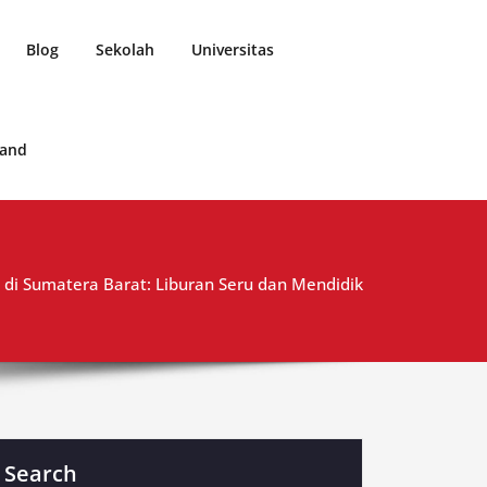
Blog
Sekolah
Universitas
land
 di Sumatera Barat: Liburan Seru dan Mendidik
Search