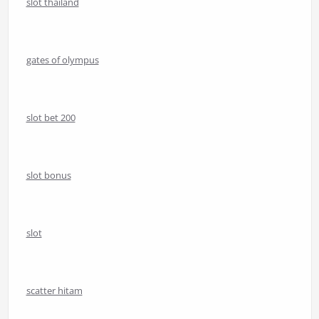
slot thailand
gates of olympus
slot bet 200
slot bonus
slot
scatter hitam