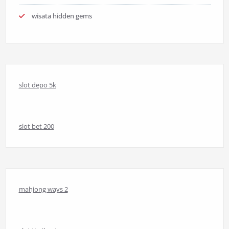
wisata hidden gems
slot depo 5k
slot bet 200
mahjong ways 2