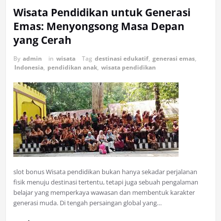
Wisata Pendidikan untuk Generasi
Emas: Menyongsong Masa Depan
yang Cerah
By
admin
in
wisata
Tag
destinasi edukatif
,
generasi emas
,
Indonesia
,
pendidikan anak
,
wisata pendidikan
slot bonus Wisata pendidikan bukan hanya sekadar perjalanan
fisik menuju destinasi tertentu, tetapi juga sebuah pengalaman
belajar yang memperkaya wawasan dan membentuk karakter
generasi muda. Di tengah persaingan global yang…