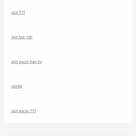
slot 777
slot bet 100
slot gacor hari ini
slot88
slot gacor 777