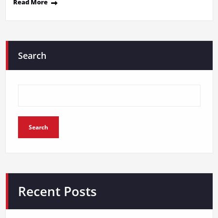
Read More
Search
Search
Recent Posts