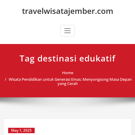
Skip
travelwisatajember.com
to
content
Tag destinasi edukatif
Home
Wisata Pendidikan untuk Generasi Emas: Menyongsong Masa Depan
yang Cerah
May 1, 2025