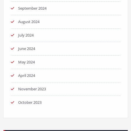
September 2024
August 2024
July 2024
June 2024
May 2024
April 2024
November 2023
October 2023