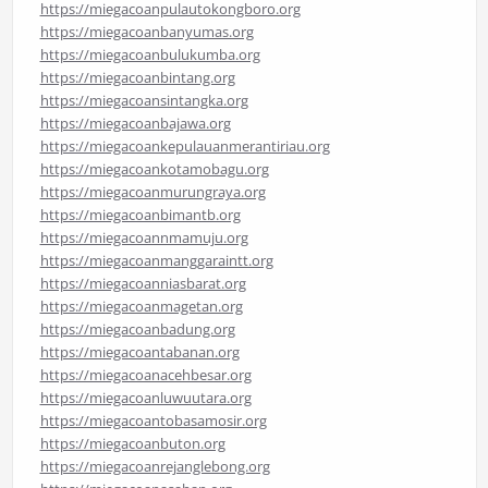
https://miegacoanpulautokongboro.org
https://miegacoanbanyumas.org
https://miegacoanbulukumba.org
https://miegacoanbintang.org
https://miegacoansintangka.org
https://miegacoanbajawa.org
https://miegacoankepulauanmerantiriau.org
https://miegacoankotamobagu.org
https://miegacoanmurungraya.org
https://miegacoanbimantb.org
https://miegacoannmamuju.org
https://miegacoanmanggaraintt.org
https://miegacoanniasbarat.org
https://miegacoanmagetan.org
https://miegacoanbadung.org
https://miegacoantabanan.org
https://miegacoanacehbesar.org
https://miegacoanluwuutara.org
https://miegacoantobasamosir.org
https://miegacoanbuton.org
https://miegacoanrejanglebong.org