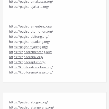
https://pagisoremakassar.org/
https://pagisorejakarta.org/
https://pagisorementeng.org/
https://pagisoretomohon.org/
https://pagisorebitung.org/
https://pagisorepadang.org/
https://pagisorejateng.org/
https://kopiforementeng.org/
https://kopiforepik.org/
https://kopiforepluit.org/
https://kopiforetomohon.org/
https://kopiforemakassar.org/
https://pagisorebogor.org/
https://pagisoretangerang.org/