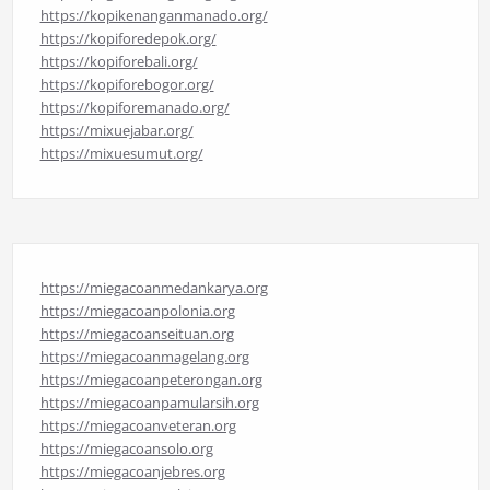
https://kopikenanganmanado.org/
https://kopiforedepok.org/
https://kopiforebali.org/
https://kopiforebogor.org/
https://kopiforemanado.org/
https://mixuejabar.org/
https://mixuesumut.org/
https://miegacoanmedankarya.org
https://miegacoanpolonia.org
https://miegacoanseituan.org
https://miegacoanmagelang.org
https://miegacoanpeterongan.org
https://miegacoanpamularsih.org
https://miegacoanveteran.org
https://miegacoansolo.org
https://miegacoanjebres.org