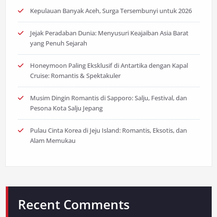
Kepulauan Banyak Aceh, Surga Tersembunyi untuk 2026
Jejak Peradaban Dunia: Menyusuri Keajaiban Asia Barat
yang Penuh Sejarah
Honeymoon Paling Eksklusif di Antartika dengan Kapal
Cruise: Romantis & Spektakuler
Musim Dingin Romantis di Sapporo: Salju, Festival, dan
Pesona Kota Salju Jepang
Pulau Cinta Korea di Jeju Island: Romantis, Eksotis, dan
Alam Memukau
Recent Comments