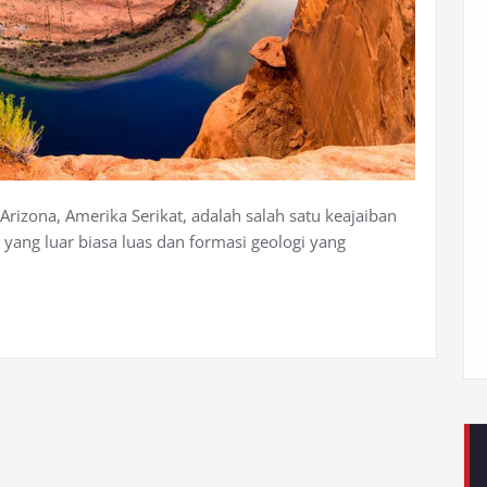
Arizona, Amerika Serikat, adalah salah satu keajaiban
 yang luar biasa luas dan formasi geologi yang