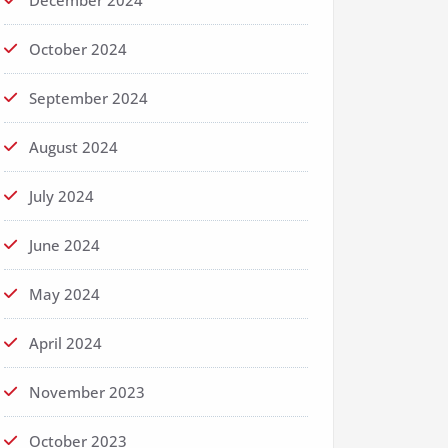
December 2024
October 2024
September 2024
August 2024
July 2024
June 2024
May 2024
April 2024
November 2023
October 2023