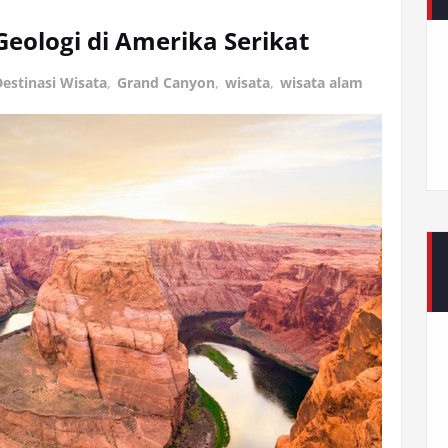
eologi di Amerika Serikat
Destinasi Wisata
,
Grand Canyon
,
wisata
,
wisata alam