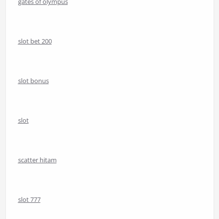
gates of olympus
slot bet 200
slot bonus
slot
scatter hitam
slot 777