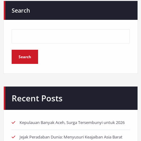
Search
Search
Recent Posts
Kepulauan Banyak Aceh, Surga Tersembunyi untuk 2026
Jejak Peradaban Dunia: Menyusuri Keajaiban Asia Barat