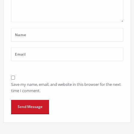
Save my name, email, and website in this browser for the next
time I comment.