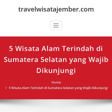
Skip
travelwisatajember.com
to
content
5 Wisata Alam Terindah di
Sumatera Selatan yang Wajib
Dikunjungi
Home
5 Wisata Alam Terindah di Sumatera Selatan yang Wajib Dikunjungi