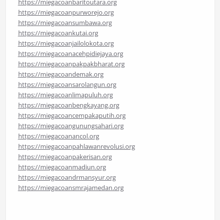
https://miegacoanbaritoutara.org
https://miegacoanpurworejo.org
https://miegacoansumbawa.org
https://miegacoankutai.org
https://miegacoanjailolokota.org
https://miegacoanacehpidiejaya.org
https://miegacoanpakpakbharat.org
https://miegacoandemak.org
https://miegacoansarolangun.org
https://miegacoanlimapuluh.org
https://miegacoanbengkayang.org
https://miegacoancempakaputih.org
https://miegacoangunungsahari.org
https://miegacoanancol.org
https://miegacoanpahlawanrevolusi.org
https://miegacoanpakerisan.org
https://miegacoanmadiun.org
https://miegacoandrmansyur.org
https://miegacoansmrajamedan.org