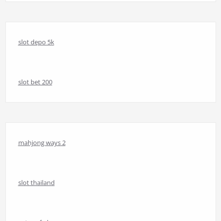
slot depo 5k
slot bet 200
mahjong ways 2
slot thailand