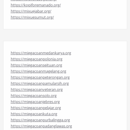
https://kopiforemanado.org/
https://mixuejabar.org/
https://mixuesumut.org/
https://miegacoanmedankarya.org
https://miegacoanpolonia.org
https://miegacoanseituan.org
https://miegacoanmagelang.org
https://miegacoanpeterongan.org
https://miegacoanpamularsih.org
https://miegacoanveteran.org
https://miegacoansolo.org
https://miegacoanjebres.org
https://miegacoanpelajar.org
https://miegacoankuta.org
https://miegacoanpurbalingga.org
https://miegacoanpadanglawas.org